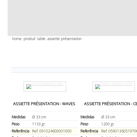
home
produit
table
assiette présentation
ASSIETTE PRÉSENTATION - WAVES
ASSIETTE PRÉSENTATION - C
Medidas
Ø 33 cm
Medidas
Ø 33 cm
Peso
1133 gr.
Peso
1200 gr.
Referência
Ref. 091024600001000
Referência
Ref. 0590136051970