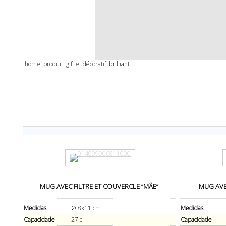
home
produit
gift et décoratif
brilliant
MUG AVEC FILTRE ET COUVERCLE “MÃE”
MUG AVEC
Medidas
Ø 8x11 cm
Medidas
Capacidade
27 cl
Capacidade