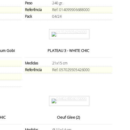
Peso
240 gr.
Referência
Ref. 014099906688000
Pack
04/24
inum Gobi
PLATEAU 3 - WHITE CHIC
Medidas
21x15 cm
Referência
Ref. 057029505426000
CHIC
Oeuf Glee (2)
Medidas
Ø 11x14 cm