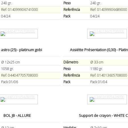
240 gr.
Peso
240 gr.
Ref. 014099906741000
Referência
Ref. 014099906689000
04/24
Pack
04/24
 astro (25) - platinum gobi
Assiétte Présentation (0,30) - Plat
Ø 12x25 cm
Diâmetro
Ø 33 cm
1058 gr.
Peso
1180 gr.
Ref. 044047705708000
Referência
Ref. 014013605708000
Pack 01/06
Pack
Pack 01/04
BOL JB - ALLURE
Support de crayon - WHITE 
Ø 12 cm
Medidas
Ø 7x10 cm