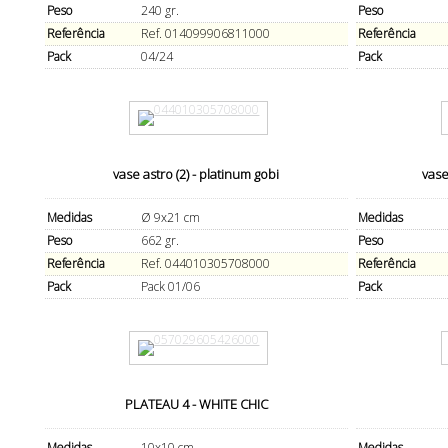
Peso
240 gr.
Peso
Referência
Ref. 014099906811000
Referência
Pack
04/24
Pack
vase astro (2) - platinum gobi
vase
Medidas
Ø 9x21 cm
Medidas
Peso
662 gr.
Peso
Referência
Ref. 044010305708000
Referência
Pack
Pack 01/06
Pack
PLATEAU 4 - WHITE CHIC
Medidas
10x10 cm
Medidas