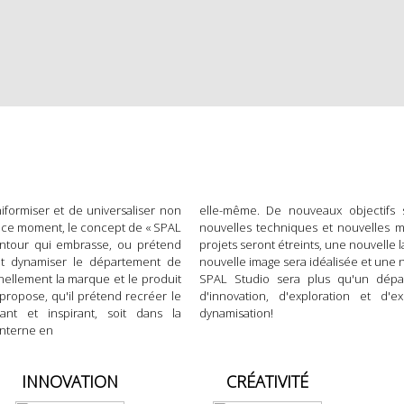
formiser et de universaliser non
elle-même. De nouveaux objectifs s
n ce moment, le concept de « SPAL
nouvelles techniques et nouvelles 
ntour qui embrasse, ou prétend
projets seront étreints, une nouvelle
 et dynamiser le département de
nouvelle image sera idéalisée et une
ellement la marque et le produit
SPAL Studio sera plus qu'un dépa
propose, qu'il prétend recréer le
d'innovation, d'exploration et d'
t et inspirant, soit dans la
dynamisation!
interne en
INNOVATION
CRÉATIVITÉ