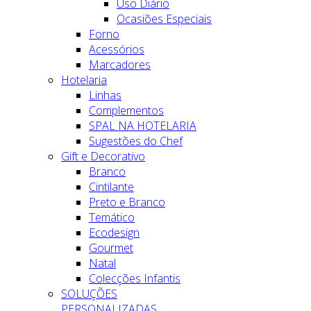
Uso Diário
Ocasiões Especiais
Forno
Acessórios
Marcadores
Hotelaria
Linhas
Complementos
SPAL NA HOTELARIA
Sugestões do Chef
Gift e Decorativo
Branco
Cintilante
Preto e Branco
Temático
Ecodesign
Gourmet
Natal
Colecções Infantis
SOLUÇÕES
PERSONALIZADAS