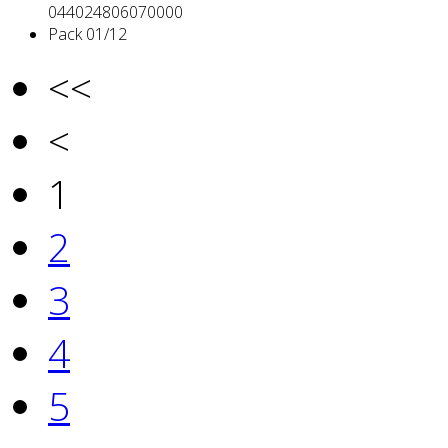
044024806070000
Pack
01/12
<<
<
1
2
3
4
5