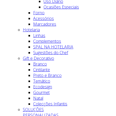
Uso Diário
Ocasiões Especiais
Forno
Acessórios
Marcadores
Hotelaria
Linhas
Complementos
SPAL NA HOTELARIA
Sugestões do Chef
Gift e Decorativo
Branco
Cintilante
Preto e Branco
Temático
Ecodesign
Gourmet
Natal
Colecções Infantis
SOLUÇÕES
PERSONALIZADAS